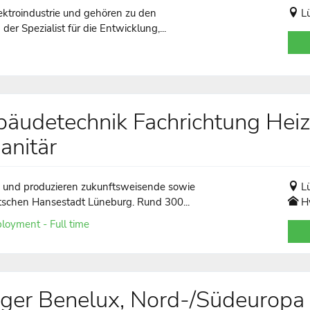
ktroindustrie und gehören zu den
L
er Spezialist für die Entwicklung,...
ebäudetechnik Fachrichtung Hei
anitär
n und produzieren zukunftsweisende sowie
L
schen Hansestadt Lüneburg. Rund 300...
H
loyment - Full time
ager Benelux, Nord-/Südeuropa