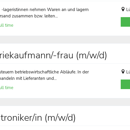
nd -lageristinnen nehmen Waren an und lagern
L
ersand zusammen bzw. leiten...
ll time
riekaufmann/-frau (m/w/d)
steuern betriebswirtschaftliche Abläufe. In der
L
handeln mit Lieferanten und...
ll time
roniker/in (m/w/d)