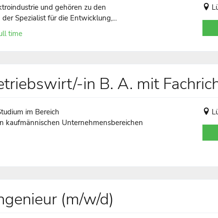
ktroindustrie und gehören zu den
L
er Spezialist für die Entwicklung,...
ll time
riebswirt/-in B. A. mit Fachric
Studium im Bereich
L
allen kaufmännischen Unternehmensbereichen
ngenieur (m/w/d)