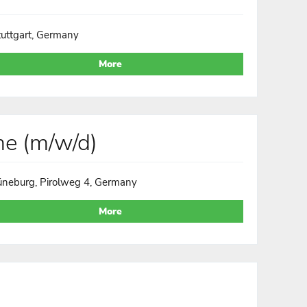
tuttgart, Germany
More
me (m/w/d)
üneburg, Pirolweg 4, Germany
More