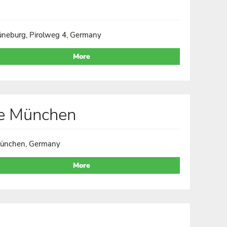
üneburg, Pirolweg 4, Germany
More
me München
ünchen, Germany
More