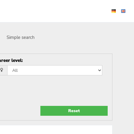
Simple search
reer level
:
Reset